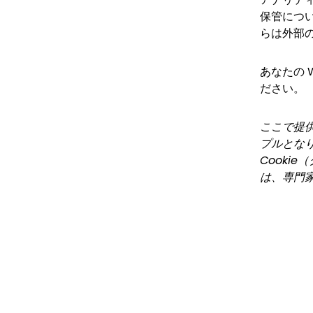
保管につ
らは外部の
あなたの 
ださい。
ここで提
プルとな
Cooki
は、専門